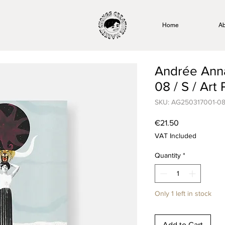
Home
Ab
Andrée Ann
08 / S / Art 
SKU: AG250317001-0
Price
€21.50
VAT Included
Quantity
*
Only 1 left in stock
Add to Cart