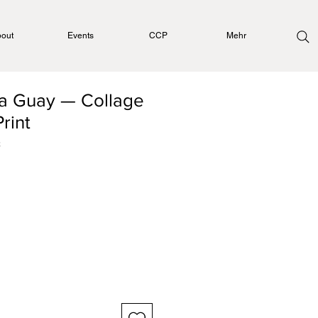
out
Events
CCP
Mehr
a Guay — Collage
Print
8