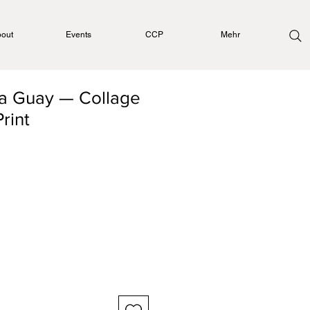
out
Events
CCP
Mehr
a Guay — Collage
Print
0