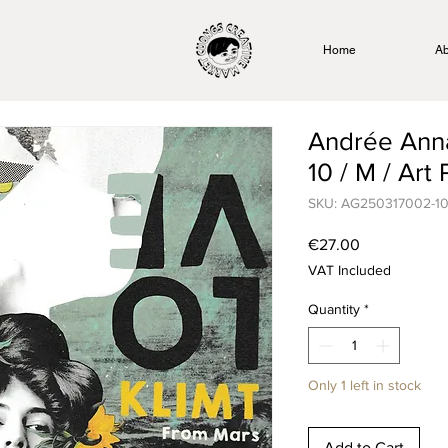
Home
Ab
Andrée Ann
10 / M / Art 
SKU: AG250317002-1
Price
€27.00
VAT Included
Quantity
*
Only 1 left in stock
Add to Cart