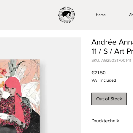
Home
Ab
Andrée Ann
11 / S / Art P
SKU: AG250317001-11
Price
€21.50
VAT Included
Out of Stock
Drucktechnik
Digitaldruck