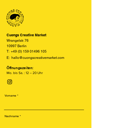
einzelnen Farbschichten auf Sojabasis
und Displayeinstellungen leicht von
und erzeugt einzigartige, leicht
den tatsächlichen Farben abweichen
versetzte und texturierte Drucke.
können. Wir bemühen uns, die Farben
Besonders beliebt ist der Risodruck
so realitätsgetreu wie möglich
für seine leuchtenden Farben, sein
darzustellen, können jedoch keine
retroähnliches Aussehen und seine
vollständige Übereinstimmung
Cuongs Creative Market
nachhaltige Produktion.
garantieren.
Wrangelstr. 76
10997 Berlin
T:
+49 (0) 159 01496 105
E:
hallo@cuongscreativemarket.com
Öffnungszeiten:
Mo. bis Sa. : 12 – 20 Uhr
Vorname
Nachname