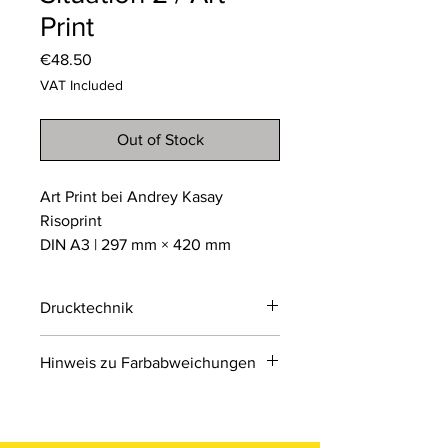
Print
Price
€48.50
VAT Included
Out of Stock
Art Print bei Andrey Kasay
Risoprint
DIN A3 | 297 mm × 420 mm
Drucktechnik
Risodruck
Hinweis zu Farbabweichungen
Der Risodruck ist ein
umweltfreundliches
Bitte beachten Sie, dass die Farben
Schablonendruckverfahren, das an
der Produkte auf den Bildern im
Siebdruck erinnert. Er arbeitet mit
Online-Shop aufgrund von Monitor-