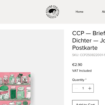
Home
Ab
CCP — Brief
Dichter — J
Postkarte
SKU: CCP250822001-1
Price
€2.90
VAT Included
Quantity
*
Add to Cart