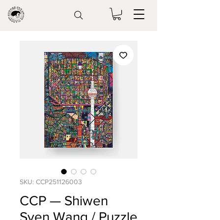
SKU: CCP251126003
CCP — Shiwen
Sven Wang / Puzzle