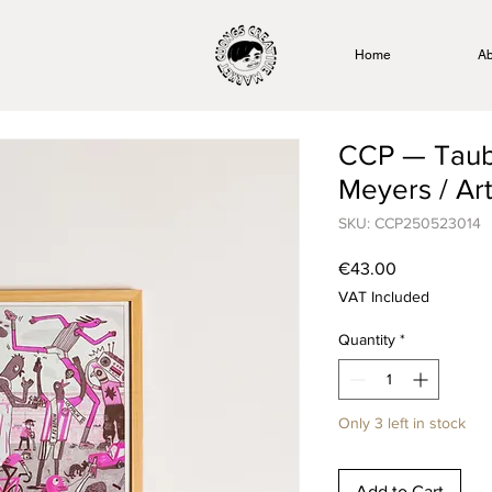
Home
Ab
CCP — Taub
Meyers / Art
SKU: CCP250523014
Price
€43.00
VAT Included
Quantity
*
Only 3 left in stock
Add to Cart