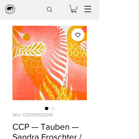
SKU: CCP250523010
CCP — Tauben —
Sandra Froschter /