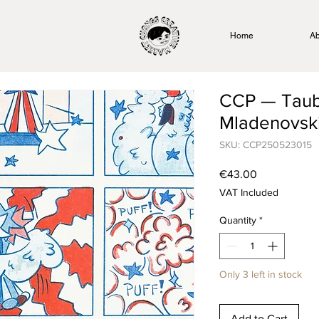
Home
Ab
CCP — Taub
Mladenovski 
SKU: CCP250523015
Price
€43.00
VAT Included
Quantity
*
Only 3 left in stock
Add to Cart