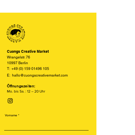
Bitte beachten Sie, dass die Farben
Schablonendruckverfahren, das an
der Produkte auf den Bildern im
Siebdruck erinnert. Er arbeitet mit
Online-Shop aufgrund von Monitor-
einzelnen Farbschichten auf Sojabasis
und Displayeinstellungen leicht von
und erzeugt einzigartige, leicht
den tatsächlichen Farben abweichen
versetzte und texturierte Drucke.
können. Wir bemühen uns, die Farben
Besonders beliebt ist der Risodruck
so realitätsgetreu wie möglich
für seine leuchtenden Farben, sein
darzustellen, können jedoch keine
retroähnliches Aussehen und seine
vollständige Übereinstimmung
Cuongs Creative Market
nachhaltige Produktion.
garantieren.
Wrangelstr. 76
10997 Berlin
T:
+49 (0) 159 01496 105
E:
hallo@cuongscreativemarket.com
Öffnungszeiten:
Mo. bis Sa. : 12 – 20 Uhr
Vorname