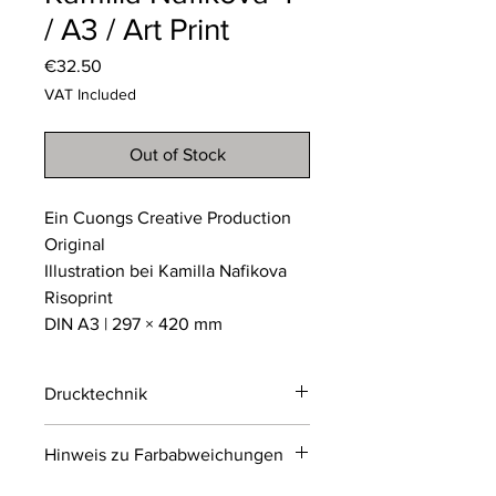
/ A3 / Art Print
Price
€32.50
VAT Included
Out of Stock
Ein Cuongs Creative Production
Original
Illustration bei Kamilla Nafikova
Risoprint
DIN A3 | 297 × 420 mm
Drucktechnik
Risodruck
Hinweis zu Farbabweichungen
Der Risodruck ist ein
umweltfreundliches