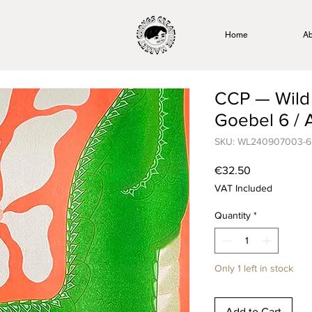
Home
Ab
CCP — Wild 
Goebel 6 / A
SKU: WL240907003-6
Price
€32.50
VAT Included
Quantity
*
Only 1 left in stock
Add to Cart