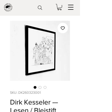
SKU: DK260323001
Dirk Kesseler —
Lesen / Bleistift