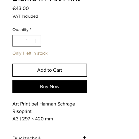
Price
€43.00
VAT Included
Quantity
*
Only 1 left in stock
Add to Cart
Buy Now
Art Print bei Hannah Schrage
Risoprint
A3 | 297 × 420 mm
Drucktechnik