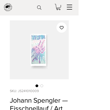
SKU: JS241010009
Johann Spengler —
Eisschnellauf / Art