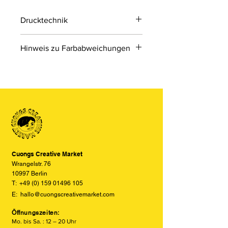
Drucktechnik
Digitaldruck
Hinweis zu Farbabweichungen
Digitaldruck ist ein modernes
Druckverfahren, bei dem Druckdaten
Bitte beachten Sie, dass die Farben
direkt von einer Datei auf das Material
der Produkte auf den Bildern im
übertragen werden.
Online-Shop aufgrund von Monitor-
und Displayeinstellungen leicht von
den tatsächlichen Farben abweichen
können. Wir bemühen uns, die Farben
so realitätsgetreu wie möglich
darzustellen, können jedoch keine
vollständige Übereinstimmung
Cuongs Creative Market
garantieren.
Wrangelstr. 76
10997 Berlin
T:
+49 (0) 159 01496 105
E:
hallo@cuongscreativemarket.com
Öffnungszeiten:
Mo. bis Sa. : 12 – 20 Uhr