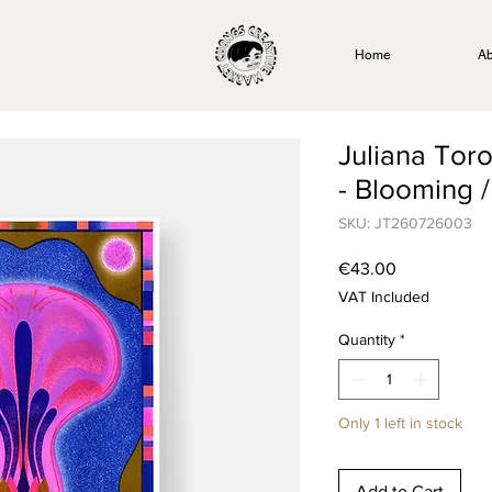
Home
Ab
Juliana Tor
- Blooming /
SKU: JT260726003
Price
€43.00
VAT Included
Quantity
*
Only 1 left in stock
Add to Cart