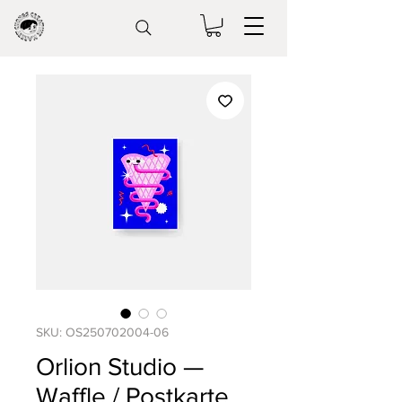
SKU: OS250702004-06
Orlion Studio —
Waffle / Postkarte