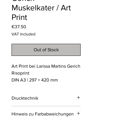
Muskelkater / Art
Print
Price
€37.50
VAT Included
Out of Stock
Art Print bei Larissa Martins Gerich
Risoprint
DIN A3 | 297 × 420 mm
Drucktechnik
Risodruck
Hinweis zu Farbabweichungen
Der Risodruck ist ein
umweltfreundliches
Bitte beachten Sie, dass die Farben
Schablonendruckverfahren, das an