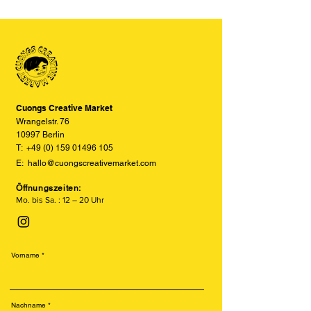
der Produkte auf den Bildern im
Siebdruck erinnert. Er arbeitet mit
Online-Shop aufgrund von Monitor-
einzelnen Farbschichten auf Sojabasis
und Displayeinstellungen leicht von
und erzeugt einzigartige, leicht
den tatsächlichen Farben abweichen
versetzte und texturierte Drucke.
können. Wir bemühen uns, die Farben
Besonders beliebt ist der Risodruck
so realitätsgetreu wie möglich
für seine leuchtenden Farben, sein
darzustellen, können jedoch keine
retroähnliches Aussehen und seine
vollständige Übereinstimmung
Cuongs Creative Market
nachhaltige Produktion.
garantieren.
Wrangelstr. 76
10997 Berlin
T:
+49 (0) 159 01496 105
E:
hallo@cuongscreativemarket.com
Öffnungszeiten:
Mo. bis Sa. : 12 – 20 Uhr
Vorname
Nachname