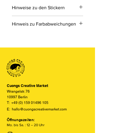
Hinweise zu den Stickern
Sticker machen spaß!
Hinweis zu Farbabweichungen
Bitte beachten Sie, dass die Farben
der Produkte auf den Bildern im
Online-Shop aufgrund von Monitor-
und Displayeinstellungen leicht von
den tatsächlichen Farben abweichen
können. Wir bemühen uns, die Farben
so realitätsgetreu wie möglich
darzustellen, können jedoch keine
vollständige Übereinstimmung
Cuongs Creative Market
garantieren.
Wrangelstr. 76
10997 Berlin
T:
+49 (0) 159 01496 105
E:
hallo@cuongscreativemarket.com
Öffnungszeiten:
Mo. bis Sa. : 12 – 20 Uhr