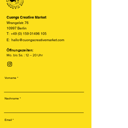
so realitätsgetreu wie möglich
darzustellen, können jedoch keine
vollständige Übereinstimmung
Cuongs Creative Market
garantieren.
Wrangelstr. 76
10997 Berlin
T:
+49 (0) 159 01496 105
E:
hallo@cuongscreativemarket.com
Öffnungszeiten:
Mo. bis Sa. : 12 – 20 Uhr
Vorname
Nachname
Email