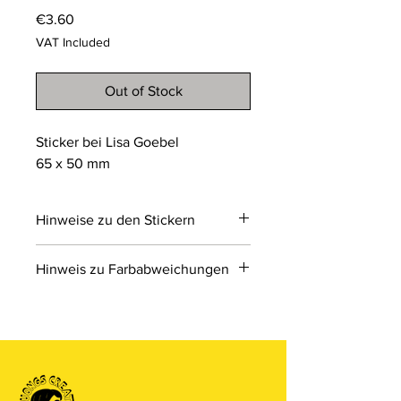
Price
€3.60
VAT Included
Out of Stock
Sticker bei Lisa Goebel
65 x 50 mm
Hinweise zu den Stickern
Sticker machen spaß!
Hinweis zu Farbabweichungen
Bitte beachten Sie, dass die Farben
der Produkte auf den Bildern im
Online-Shop aufgrund von Monitor-
und Displayeinstellungen leicht von
den tatsächlichen Farben abweichen
können. Wir bemühen uns, die Farben