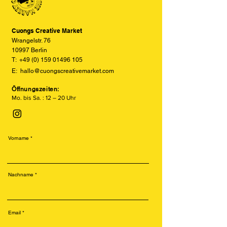
so realitätsgetreu wie möglich
darzustellen, können jedoch keine
vollständige Übereinstimmung
Cuongs Creative Market
garantieren.
Wrangelstr. 76
10997 Berlin
T:
+49 (0) 159 01496 105
E:
hallo@cuongscreativemarket.com
Öffnungszeiten:
Mo. bis Sa. : 12 – 20 Uhr
Vorname
Nachname
Email