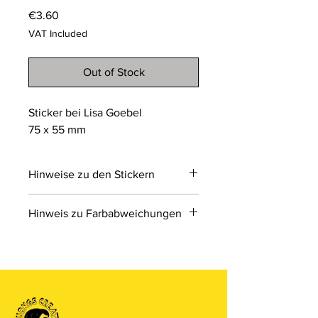
Price
€3.60
VAT Included
Out of Stock
Sticker bei Lisa Goebel
75 x 55 mm
Hinweise zu den Stickern
Sticker machen spaß!
Hinweis zu Farbabweichungen
Bitte beachten Sie, dass die Farben
der Produkte auf den Bildern im
Online-Shop aufgrund von Monitor-
und Displayeinstellungen leicht von
den tatsächlichen Farben abweichen
können. Wir bemühen uns, die Farben