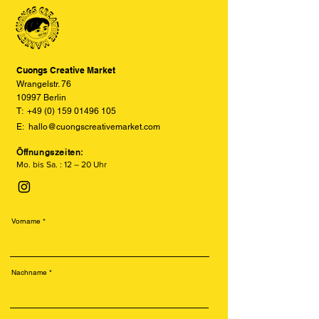
den tatsächlichen Farben abweichen
können. Wir bemühen uns, die Farben
so realitätsgetreu wie möglich
darzustellen, können jedoch keine
vollständige Übereinstimmung
Cuongs Creative Market
garantieren.
Wrangelstr. 76
10997 Berlin
T:
+49 (0) 159 01496 105
E:
hallo@cuongscreativemarket.com
Öffnungszeiten:
Mo. bis Sa. : 12 – 20 Uhr
Vorname
Nachname