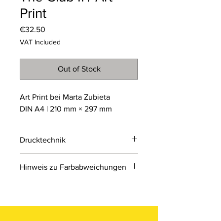
Print
Price
€32.50
VAT Included
Out of Stock
Art Print bei Marta Zubieta
DIN A4 | 210 mm × 297 mm
Drucktechnik
Digitaldruck
Hinweis zu Farbabweichungen
Digitaldruck ist ein modernes
Druckverfahren, bei dem Druckdaten
Bitte beachten Sie, dass die Farben
direkt von einer Datei auf das Material
der Produkte auf den Bildern im
übertragen werden.
Online-Shop aufgrund von Monitor-
und Displayeinstellungen leicht von