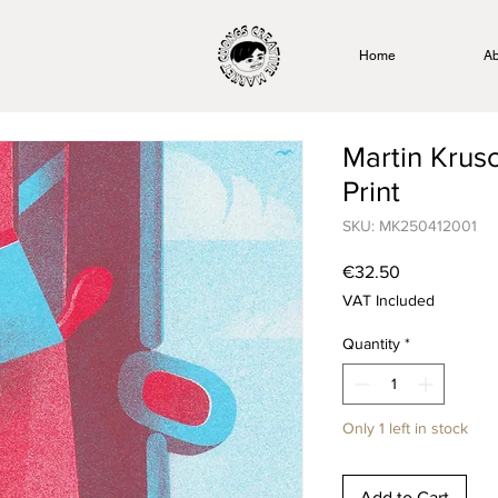
Home
Ab
Martin Krusc
Print
SKU: MK250412001
Price
€32.50
VAT Included
Quantity
*
Only 1 left in stock
Add to Cart