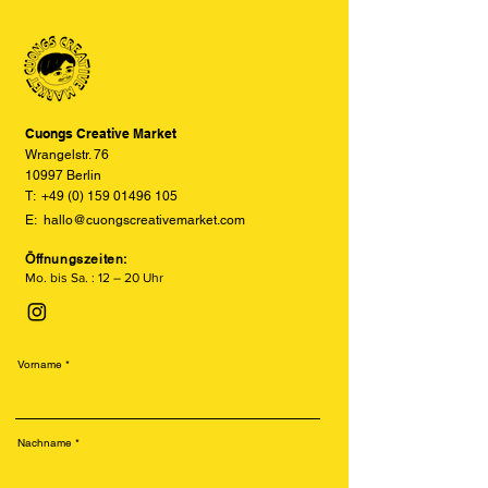
aufgebracht wird. Die offenen Flächen
und Displayeinstellungen leicht von
der Schablone bilden das Motiv, das
den tatsächlichen Farben abweichen
sich so direkt auf das Papier oder
können. Wir bemühen uns, die Farben
andere Oberflächen übertragen lässt.
so realitätsgetreu wie möglich
Da jede Farbschicht manuell
darzustellen, können jedoch keine
aufgetragen wird, entsteht ein
vollständige Übereinstimmung
Cuongs Creative Market
unverwechselbarer, handgemachter
garantieren.
Wrangelstr. 76
Look mit individuellem Charakter.
10997 Berlin
T:
+49 (0) 159 01496 105
E:
hallo@cuongscreativemarket.com
Öffnungszeiten:
Mo. bis Sa. : 12 – 20 Uhr
Vorname
Nachname