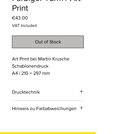
Print
Price
€43.00
VAT Included
Out of Stock
Art Print bei Martin Krusche
Schablonendruck
A4 | 210 × 297 mm
Drucktechnik
Schablonendruck
Hinweis zu Farbabweichungen
ist ein vielseitiges Druckverfahren, bei
dem Farbe mithilfe einer
Bitte beachten Sie, dass die Farben
ausgeschnittenen Schablone auf das
der Produkte auf den Bildern im
gewünschte Trägermaterial
Online-Shop aufgrund von Monitor-