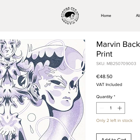
Home
Ab
Marvin Back
Print
SKU: MB250709003
Price
€48.50
VAT Included
Quantity
*
Only 2 left in stock
Add to Cart