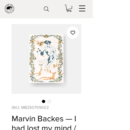
SKU: MB250709002
Marvin Backes — I
had lost my mind /