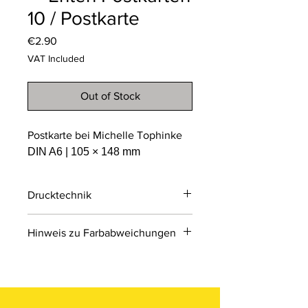
10 / Postkarte
Price
€2.90
VAT Included
Out of Stock
Postkarte bei Michelle Tophinke
DIN A6 | 105 × 148 mm
Drucktechnik
Digitaldruck
Hinweis zu Farbabweichungen
Digitaldruck ist ein modernes
Druckverfahren, bei dem Druckdaten
Bitte beachten Sie, dass die Farben
direkt von einer Datei auf das Material
der Produkte auf den Bildern im
übertragen werden.
Online-Shop aufgrund von Monitor-
und Displayeinstellungen leicht von