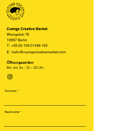
den tatsächlichen Farben abweichen
können. Wir bemühen uns, die Farben
so realitätsgetreu wie möglich
darzustellen, können jedoch keine
vollständige Übereinstimmung
Cuongs Creative Market
garantieren.
Wrangelstr. 76
10997 Berlin
T:
+49 (0) 159 01496 105
E:
hallo@cuongscreativemarket.com
Öffnungszeiten:
Mo. bis Sa. : 12 – 20 Uhr
Vorname
Nachname