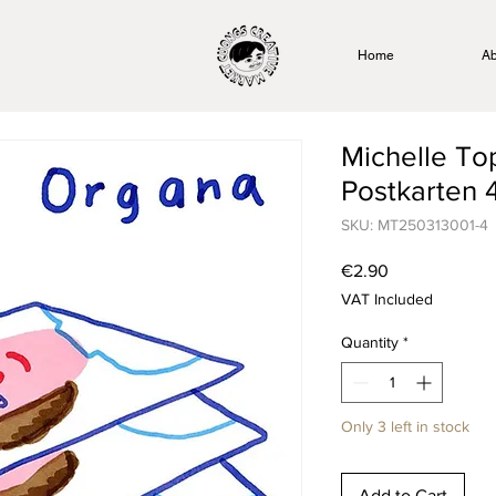
Home
Ab
Michelle To
Postkarten 4
SKU: MT250313001-4
Price
€2.90
VAT Included
Quantity
*
Only 3 left in stock
Add to Cart