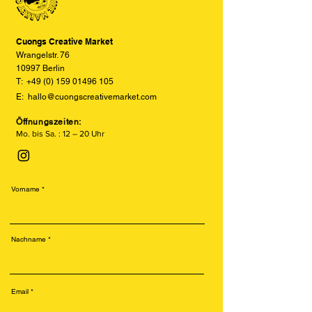
so realitätsgetreu wie möglich
darzustellen, können jedoch keine
vollständige Übereinstimmung
Cuongs Creative Market
garantieren.
Wrangelstr. 76
10997 Berlin
T:
+49 (0) 159 01496 105
E:
hallo@cuongscreativemarket.com
Öffnungszeiten:
Mo. bis Sa. : 12 – 20 Uhr
Vorname
Nachname
Email