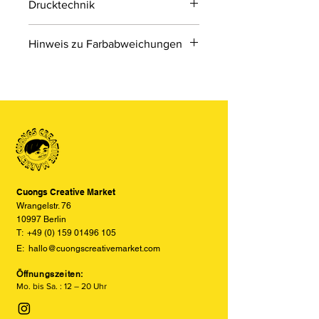
Drucktechnik
Digitaldruck
Hinweis zu Farbabweichungen
Digitaldruck ist ein modernes
Druckverfahren, bei dem Druckdaten
Bitte beachten Sie, dass die Farben
direkt von einer Datei auf das Material
der Produkte auf den Bildern im
übertragen werden.
Online-Shop aufgrund von Monitor-
und Displayeinstellungen leicht von
den tatsächlichen Farben abweichen
können. Wir bemühen uns, die Farben
so realitätsgetreu wie möglich
darzustellen, können jedoch keine
vollständige Übereinstimmung
Cuongs Creative Market
garantieren.
Wrangelstr. 76
10997 Berlin
T:
+49 (0) 159 01496 105
E:
hallo@cuongscreativemarket.com
Öffnungszeiten:
Mo. bis Sa. : 12 – 20 Uhr