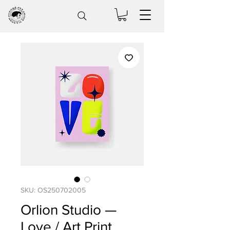
SKU: OS250702005
Orlion Studio —
Love / Art Print