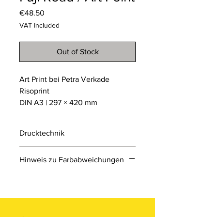
Price
€48.50
VAT Included
Out of Stock
Art Print bei Petra Verkade
Risoprint
DIN A3 | 297 × 420 mm
Drucktechnik
Risodruck
Hinweis zu Farbabweichungen
Der Risodruck ist ein
umweltfreundliches
Bitte beachten Sie, dass die Farben
Schablonendruckverfahren, das an
der Produkte auf den Bildern im
Siebdruck erinnert. Er arbeitet mit
Online-Shop aufgrund von Monitor-
einzelnen Farbschichten auf Sojabasis
und Displayeinstellungen leicht von
und erzeugt einzigartige, leicht