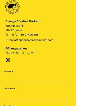
den tatsächlichen Farben abweichen
versetzte und texturierte Drucke.
können. Wir bemühen uns, die Farben
Besonders beliebt ist der Risodruck
so realitätsgetreu wie möglich
für seine leuchtenden Farben, sein
darzustellen, können jedoch keine
retroähnliches Aussehen und seine
vollständige Übereinstimmung
Cuongs Creative Market
nachhaltige Produktion.
garantieren.
Wrangelstr. 76
10997 Berlin
T:
+49 (0) 159 01496 105
E:
hallo@cuongscreativemarket.com
Öffnungszeiten:
Mo. bis Sa. : 12 – 20 Uhr
Vorname
Nachname