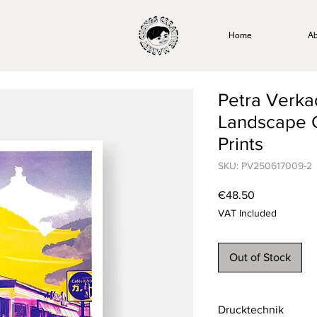
Home
Ab
Petra Verk
Landscape C
Prints
SKU: PV250617009-2
Price
€48.50
VAT Included
Out of Stock
Drucktechnik