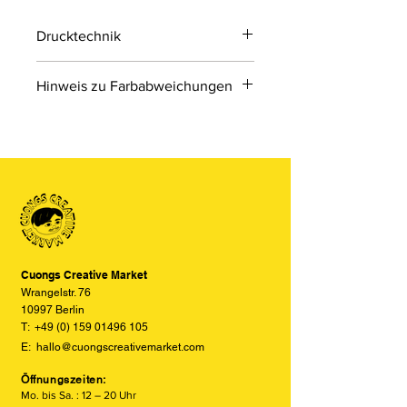
Drucktechnik
Digitaldruck
Hinweis zu Farbabweichungen
Digitaldruck ist ein modernes
Druckverfahren, bei dem Druckdaten
Bitte beachten Sie, dass die Farben
direkt von einer Datei auf das Material
der Produkte auf den Bildern im
übertragen werden.
Online-Shop aufgrund von Monitor-
und Displayeinstellungen leicht von
den tatsächlichen Farben abweichen
können. Wir bemühen uns, die Farben
so realitätsgetreu wie möglich
darzustellen, können jedoch keine
vollständige Übereinstimmung
Cuongs Creative Market
garantieren.
Wrangelstr. 76
10997 Berlin
T:
+49 (0) 159 01496 105
E:
hallo@cuongscreativemarket.com
Öffnungszeiten:
Mo. bis Sa. : 12 – 20 Uhr