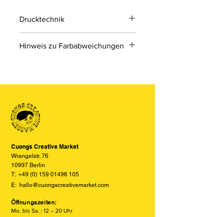
Drucktechnik
Digitaldruck
Hinweis zu Farbabweichungen
Digitaldruck ist ein modernes
Druckverfahren, bei dem Druckdaten
Bitte beachten Sie, dass die Farben
direkt von einer Datei auf das Material
der Produkte auf den Bildern im
übertragen werden.
Online-Shop aufgrund von Monitor-
und Displayeinstellungen leicht von
den tatsächlichen Farben abweichen
können. Wir bemühen uns, die Farben
so realitätsgetreu wie möglich
darzustellen, können jedoch keine
vollständige Übereinstimmung
Cuongs Creative Market
garantieren.
Wrangelstr. 76
10997 Berlin
T:
+49 (0) 159 01496 105
E:
hallo@cuongscreativemarket.com
Öffnungszeiten:
Mo. bis Sa. : 12 – 20 Uhr