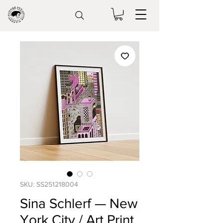
SKU: SS251218004
Sina Schlerf — New
York City / Art Print