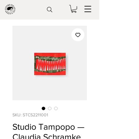
SKU: STCS2211001
Studio Tampopo —
Claudia Schramke