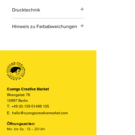
Drucktechnik
Digitaldruck
Hinweis zu Farbabweichungen
Digitaldruck ist ein modernes
Druckverfahren, bei dem Druckdaten
Bitte beachten Sie, dass die Farben
direkt von einer Datei auf das Material
der Produkte auf den Bildern im
übertragen werden.
Online-Shop aufgrund von Monitor-
und Displayeinstellungen leicht von
den tatsächlichen Farben abweichen
können. Wir bemühen uns, die Farben
so realitätsgetreu wie möglich
darzustellen, können jedoch keine
vollständige Übereinstimmung
Cuongs Creative Market
garantieren.
Wrangelstr. 76
10997 Berlin
T:
+49 (0) 159 01496 105
E:
hallo@cuongscreativemarket.com
Öffnungszeiten:
Mo. bis Sa. : 12 – 20 Uhr