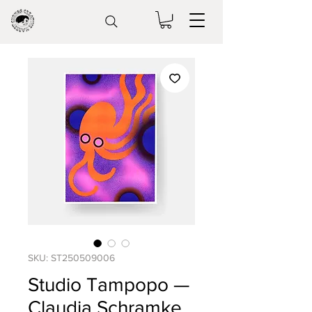
SKU: ST250509006
Studio Tampopo —
Claudia Schramke