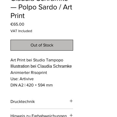
— Polpo Sardo / Art
Print
Price
€65.00
VAT Included
Out of Stock
Art Print bei Studio Tampopo
Illustration bei Claudia Schramke
Animierter Risoprint
Use: Artivive
DIN A2 | 420 × 594 mm
Drucktechnik
Risodruck
Hinweis zu Farbabweichungen
Der Risodruck ist ein