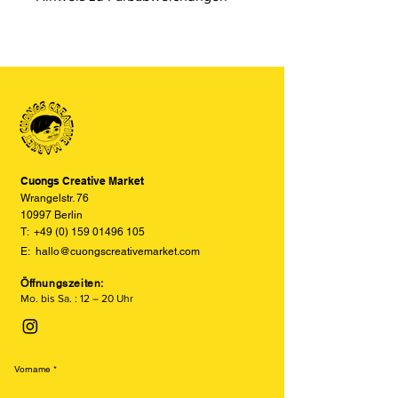
umweltfreundliches
Bitte beachten Sie, dass die Farben
Schablonendruckverfahren, das an
der Produkte auf den Bildern im
Siebdruck erinnert. Er arbeitet mit
Online-Shop aufgrund von Monitor-
einzelnen Farbschichten auf Sojabasis
und Displayeinstellungen leicht von
und erzeugt einzigartige, leicht
den tatsächlichen Farben abweichen
versetzte und texturierte Drucke.
können. Wir bemühen uns, die Farben
Besonders beliebt ist der Risodruck
so realitätsgetreu wie möglich
für seine leuchtenden Farben, sein
darzustellen, können jedoch keine
retroähnliches Aussehen und seine
vollständige Übereinstimmung
Cuongs Creative Market
nachhaltige Produktion.
garantieren.
Wrangelstr. 76
10997 Berlin
T:
+49 (0) 159 01496 105
E:
hallo@cuongscreativemarket.com
Öffnungszeiten:
Mo. bis Sa. : 12 – 20 Uhr
Vorname