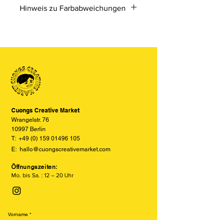
Hinweis zu Farbabweichungen
Bitte beachten Sie, dass die Farben
der Produkte auf den Bildern im
Online-Shop aufgrund von Monitor-
und Displayeinstellungen leicht von
den tatsächlichen Farben abweichen
können. Wir bemühen uns, die Farben
so realitätsgetreu wie möglich
darzustellen, können jedoch keine
vollständige Übereinstimmung
Cuongs Creative Market
garantieren.
Wrangelstr. 76
10997 Berlin
T:
+49 (0) 159 01496 105
E:
hallo@cuongscreativemarket.com
Öffnungszeiten:
Mo. bis Sa. : 12 – 20 Uhr
Vorname