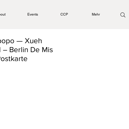
out
Events
CCP
Mehr
popo — Xueh
l – Berlin De Mis
Postkarte