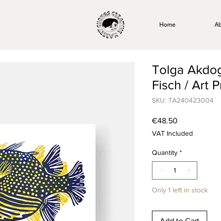
Home
Ab
Tolga Akdo
Fisch / Art P
SKU: TA240423004
Price
€48.50
VAT Included
Quantity
*
Only 1 left in stock
Add to Cart