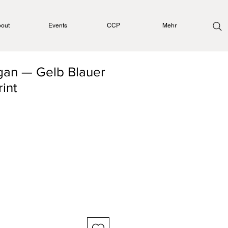
out
Events
CCP
Mehr
gan — Gelb Blauer
rint