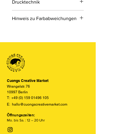
Drucktechnik
Digitaldruck
Hinweis zu Farbabweichungen
Digitaldruck ist ein modernes
Druckverfahren, bei dem Druckdaten
Bitte beachten Sie, dass die Farben
direkt von einer Datei auf das Material
der Produkte auf den Bildern im
übertragen werden.
Online-Shop aufgrund von Monitor-
und Displayeinstellungen leicht von
den tatsächlichen Farben abweichen
können. Wir bemühen uns, die Farben
so realitätsgetreu wie möglich
darzustellen, können jedoch keine
vollständige Übereinstimmung
Cuongs Creative Market
garantieren.
Wrangelstr. 76
10997 Berlin
T:
+49 (0) 159 01496 105
E:
hallo@cuongscreativemarket.com
Öffnungszeiten:
Mo. bis Sa. : 12 – 20 Uhr