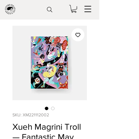
SKU: XM221112002
Xueh Magrini Troll
— Fantastic May