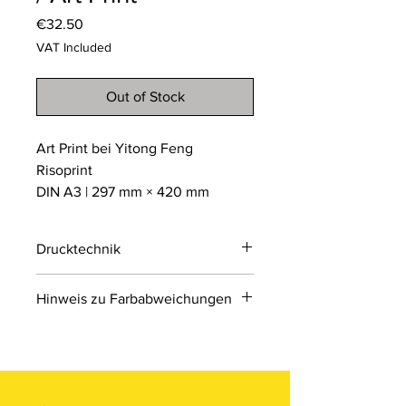
Price
€32.50
VAT Included
Out of Stock
Art Print bei Yitong Feng
Risoprint
DIN A3 | 297 mm × 420 mm
Drucktechnik
Risodruck
Hinweis zu Farbabweichungen
Der Risodruck ist ein
umweltfreundliches
Bitte beachten Sie, dass die Farben
Schablonendruckverfahren, das an
der Produkte auf den Bildern im
Siebdruck erinnert. Er arbeitet mit
Online-Shop aufgrund von Monitor-
einzelnen Farbschichten auf Sojabasis
und Displayeinstellungen leicht von
und erzeugt einzigartige, leicht