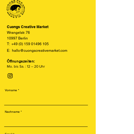
den tatsächlichen Farben abweichen
versetzte und texturierte Drucke.
können. Wir bemühen uns, die Farben
Besonders beliebt ist der Risodruck
so realitätsgetreu wie möglich
für seine leuchtenden Farben, sein
darzustellen, können jedoch keine
retroähnliches Aussehen und seine
vollständige Übereinstimmung
Cuongs Creative Market
nachhaltige Produktion.
garantieren.
Wrangelstr. 76
10997 Berlin
T:
+49 (0) 159 01496 105
E:
hallo@cuongscreativemarket.com
Öffnungszeiten:
Mo. bis Sa. : 12 – 20 Uhr
Vorname
Nachname