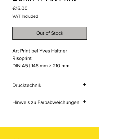
Price
€16.00
VAT Included
Out of Stock
Art Print bei Yves Haltner
Risoprint
DIN A5 | 148 mm × 210 mm
Drucktechnik
Risodruck
Hinweis zu Farbabweichungen
Der Risodruck ist ein
umweltfreundliches
Bitte beachten Sie, dass die Farben
Schablonendruckverfahren, das an
der Produkte auf den Bildern im
Siebdruck erinnert. Er arbeitet mit
Online-Shop aufgrund von Monitor-
einzelnen Farbschichten auf Sojabasis
und Displayeinstellungen leicht von
und erzeugt einzigartige, leicht