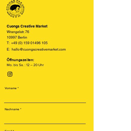
den tatsächlichen Farben abweichen
versetzte und texturierte Drucke.
können. Wir bemühen uns, die Farben
Besonders beliebt ist der Risodruck
so realitätsgetreu wie möglich
für seine leuchtenden Farben, sein
darzustellen, können jedoch keine
retroähnliches Aussehen und seine
vollständige Übereinstimmung
Cuongs Creative Market
nachhaltige Produktion.
garantieren.
Wrangelstr. 76
10997 Berlin
T:
+49 (0) 159 01496 105
E:
hallo@cuongscreativemarket.com
Öffnungszeiten:
Mo. bis Sa. : 12 – 20 Uhr
Vorname
Nachname