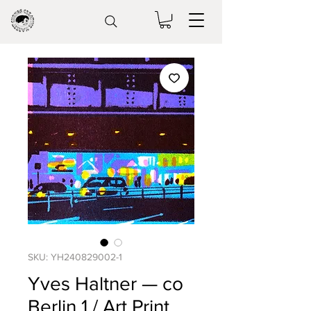
SKU: YH240829002-1
Yves Haltner — co
Berlin 1 / Art Print