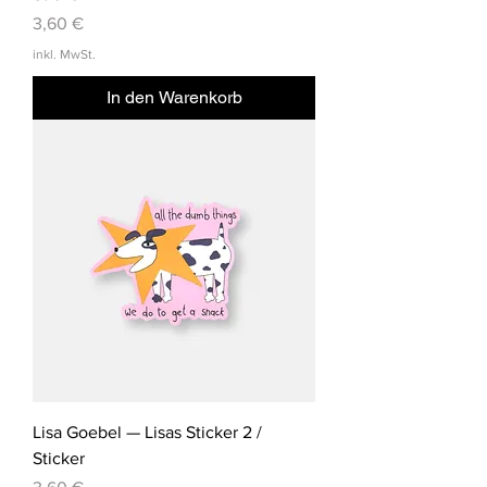
Preis
3,60 €
inkl. MwSt.
In den Warenkorb
Lisa Goebel — Lisas Sticker 2 /
Sticker
Preis