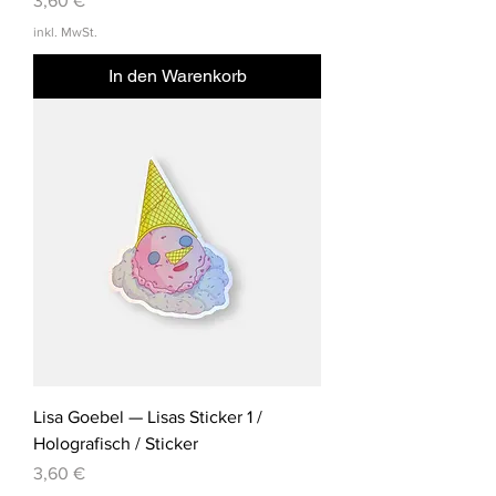
3,60 €
inkl. MwSt.
In den Warenkorb
Lisa Goebel — Lisas Sticker 1 /
Holografisch / Sticker
Preis
3,60 €