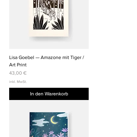
Lisa Goebel — Amazone mit Tiger /
Art Print
Preis
43,00 €
inkl. MwSt.
In den Warenkorb