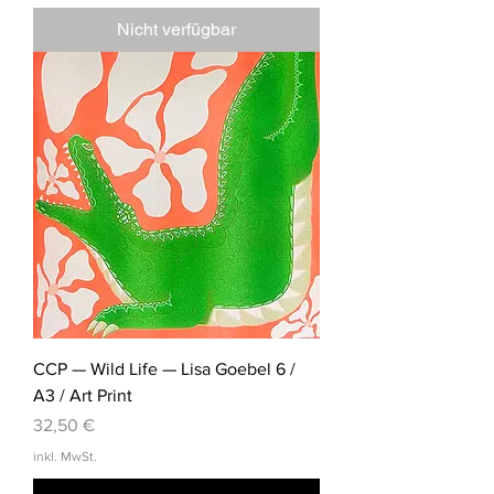
Nicht verfügbar
CCP — Wild Life — Lisa Goebel 6 /
A3 / Art Print
Preis
32,50 €
inkl. MwSt.