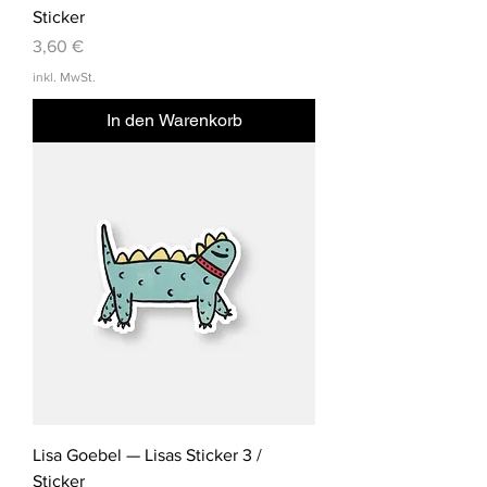
Sticker
Preis
3,60 €
inkl. MwSt.
In den Warenkorb
Lisa Goebel — Lisas Sticker 3 /
Sticker