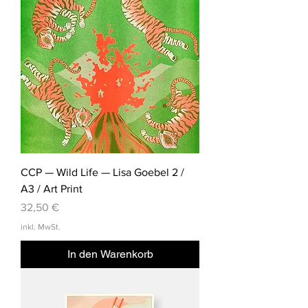
CCP — Wild Life — Lisa Goebel 2 /
A3 / Art Print
Preis
32,50 €
inkl. MwSt.
In den Warenkorb