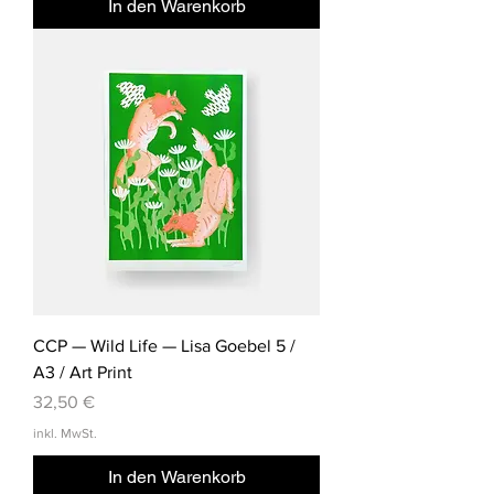
In den Warenkorb
CCP — Wild Life — Lisa Goebel 5 /
A3 / Art Print
Preis
32,50 €
inkl. MwSt.
In den Warenkorb