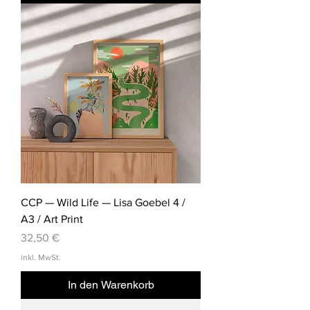
CCP — Wild Life — Lisa Goebel 4 /
A3 / Art Print
Preis
32,50 €
inkl. MwSt.
In den Warenkorb