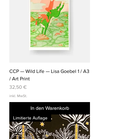
CCP — Wild Life — Lisa Goebel 1 / A3
/ Art Print
Preis
32,50 €
inkl. MwSt.
In den Warenkorb
Limitierte Auflage