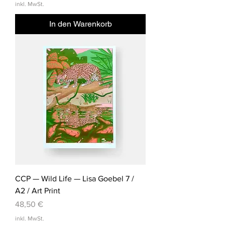
inkl. MwSt.
In den Warenkorb
CCP — Wild Life — Lisa Goebel 7 /
A2 / Art Print
Preis
48,50 €
inkl. MwSt.