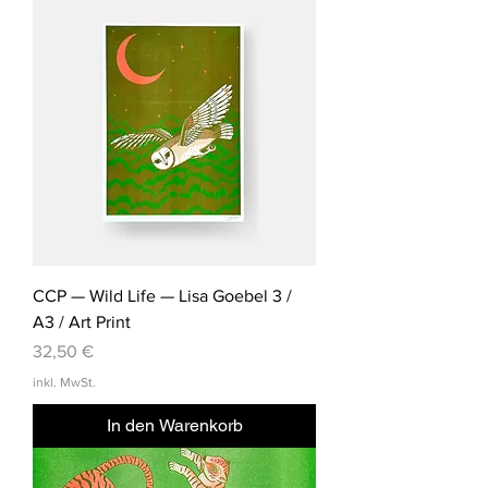
CCP — Wild Life — Lisa Goebel 3 /
A3 / Art Print
Preis
32,50 €
inkl. MwSt.
In den Warenkorb