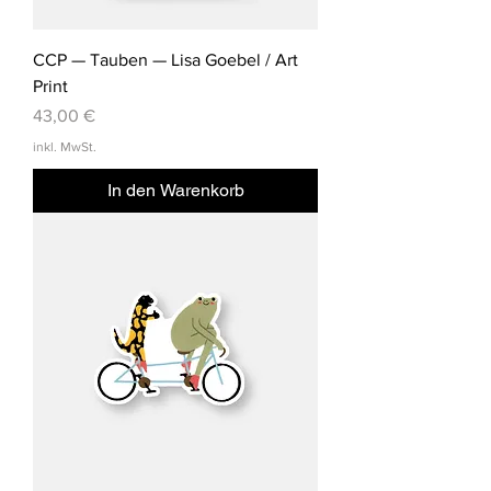
CCP — Tauben — Lisa Goebel / Art
Print
Preis
43,00 €
inkl. MwSt.
In den Warenkorb