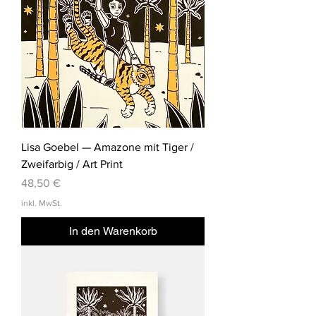
Lisa Goebel — Amazone mit Tiger /
Zweifarbig / Art Print
Preis
48,50 €
inkl. MwSt.
In den Warenkorb