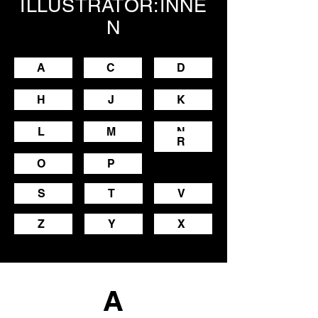
ILLUSTRATOR:INNE
N
A
C
D
H
J
K
L
M
N
R
O
P
S
T
V
Z
Y
X
A