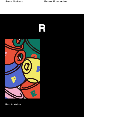
Petra Verkade
Petros Fotopoulos
R
Rad & Yellow