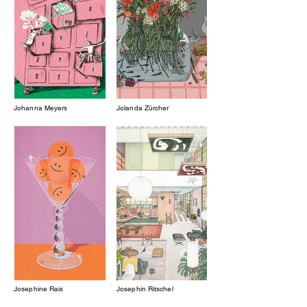
Johanna Meyers
Jolanda Zürcher
Josephine Rais
Josephin Ritschel