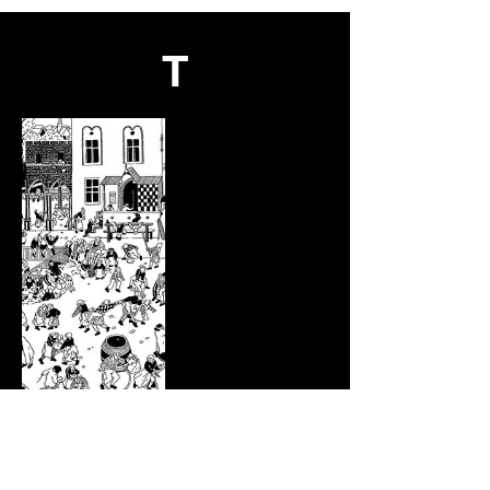
T
Tolga Akdogan