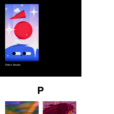
Orlion Studio
P