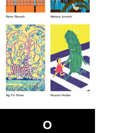
Nana Rausch
Natasa Jovanic
Ng Yin Shian
Nozomi Horibe
O