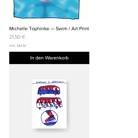
Michelle Tophinke — Swim / Art Print
Preis
21,50 €
inkl. MwSt.
In den Warenkorb