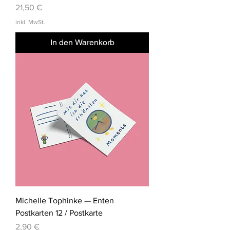
Preis
21,50 €
inkl. MwSt.
In den Warenkorb
Michelle Tophinke — Enten
Postkarten 12 / Postkarte
Preis
2,90 €