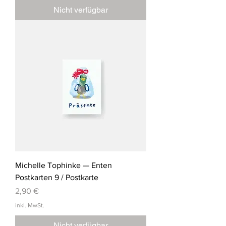
Nicht verfügbar
Michelle Tophinke — Enten
Postkarten 9 / Postkarte
Preis
2,90 €
inkl. MwSt.
Nicht verfügbar