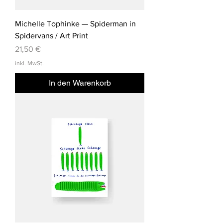
Michelle Tophinke — Spiderman in
Spidervans / Art Print
Preis
21,50 €
inkl. MwSt.
In den Warenkorb