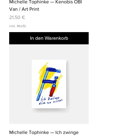
Michelle Tophinke — Kenobis OBI
Van / Art Print
Preis
21,50 €
inkl. MwSt.
In den Warenkorb
Michelle Tophinke — Ich zwinge