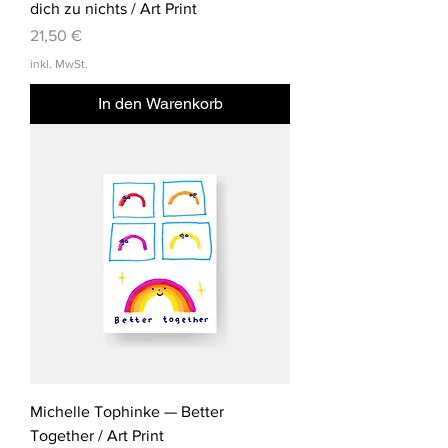
dich zu nichts / Art Print
Preis
21,50 €
inkl. MwSt.
In den Warenkorb
Michelle Tophinke — Better
Together / Art Print