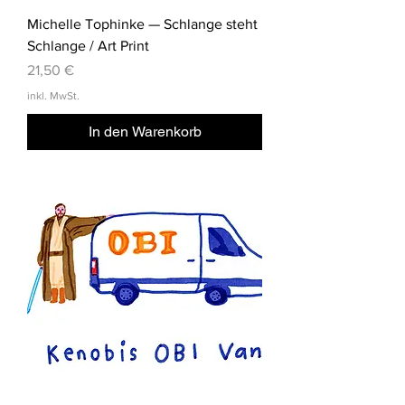
Michelle Tophinke — Schlange steht
Schlange / Art Print
Preis
21,50 €
inkl. MwSt.
In den Warenkorb