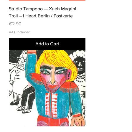
Studio Tampopo — Xueh Magrini
Troll – I Heart Berlin / Postkarte
Price
€2.90
VAT Included
Add to Cart